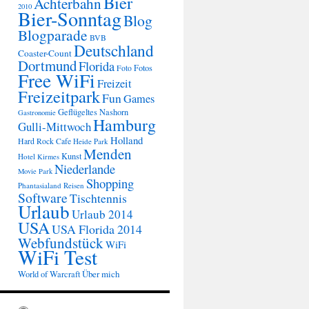
Bier
Achterbahn
2010
Bier-Sonntag
Blog
Blogparade
BVB
Deutschland
Coaster-Count
Dortmund
Florida
Fotos
Foto
Free WiFi
Freizeit
Freizeitpark
Fun
Games
Geflügeltes Nashorn
Gastronomie
Hamburg
Gulli-Mittwoch
Holland
Hard Rock Cafe
Heide Park
Menden
Kunst
Hotel
Kirmes
Niederlande
Movie Park
Shopping
Phantasialand
Reisen
Software
Tischtennis
Urlaub
Urlaub 2014
USA
USA Florida 2014
Webfundstück
WiFi
WiFi Test
Über mich
World of Warcraft