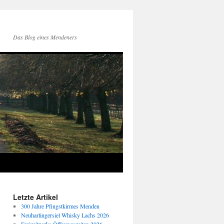
Das Blog eines Mendeners
Letzte Artikel
300 Jahre Pfingstkirmes Menden
Neuharlingersiel Whisky Lachs 2026