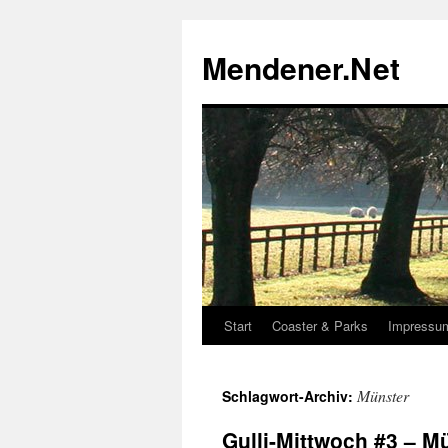
Zum
Inhalt
Mendener.Net
springen
Start
Coaster & Parks
Impressu
Münster
Schlagwort-Archiv:
Gulli-Mittwoch #3 – M