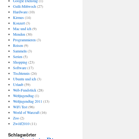
Google Dienstag
(1)
Gulli-Mittwoch
(27)
Hardware
(10)
Kirmes
(14)
Konzert
(3)
Mac und ich
(9)
Menden
(30)
Programmieren
(3)
Reisen
(9)
Sammeln
(3)
Serien
(5)
Shopping
(23)
Software
(17)
Tischtennis
(24)
Ubuntu und ich
(3)
Urlaub
(59)
Web-Fundstück
(28)
Weltjugendtag
(1)
Weltjugendtag 2011
(13)
WiFi Test
(96)
World of Warcraft
(16)
Zoo
(2)
Zwölf2010
(11)
Schlagwörter