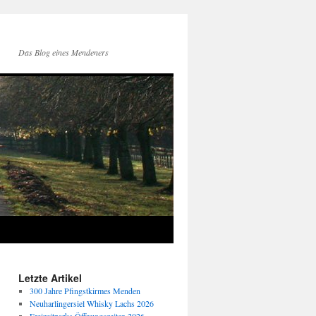
Das Blog eines Mendeners
Letzte Artikel
300 Jahre Pfingstkirmes Menden
Neuharlingersiel Whisky Lachs 2026