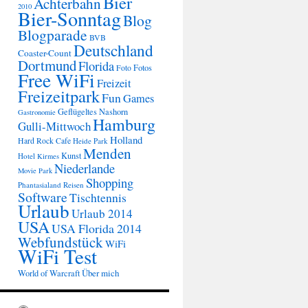
Bier
Achterbahn
2010
Bier-Sonntag
Blog
Blogparade
BVB
Deutschland
Coaster-Count
Dortmund
Florida
Fotos
Foto
Free WiFi
Freizeit
Freizeitpark
Fun
Games
Geflügeltes Nashorn
Gastronomie
Hamburg
Gulli-Mittwoch
Holland
Hard Rock Cafe
Heide Park
Menden
Kunst
Hotel
Kirmes
Niederlande
Movie Park
Shopping
Phantasialand
Reisen
Software
Tischtennis
Urlaub
Urlaub 2014
USA
USA Florida 2014
Webfundstück
WiFi
WiFi Test
Über mich
World of Warcraft