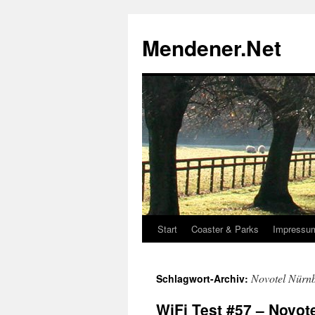
Zum
Inhalt
Mendener.Net
springen
Start
Coaster & Parks
Impressu
Novotel Nürnb
Schlagwort-Archiv:
WiFi Test #57 – Novote