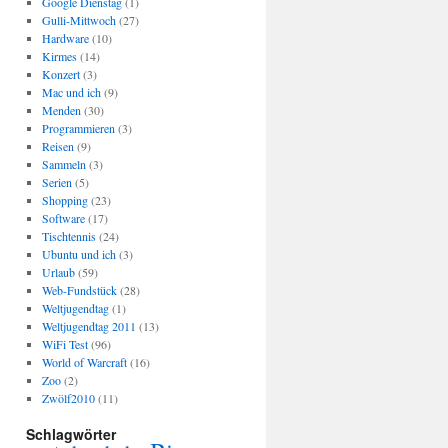
Google Dienstag
(1)
Gulli-Mittwoch
(27)
Hardware
(10)
Kirmes
(14)
Konzert
(3)
Mac und ich
(9)
Menden
(30)
Programmieren
(3)
Reisen
(9)
Sammeln
(3)
Serien
(5)
Shopping
(23)
Software
(17)
Tischtennis
(24)
Ubuntu und ich
(3)
Urlaub
(59)
Web-Fundstück
(28)
Weltjugendtag
(1)
Weltjugendtag 2011
(13)
WiFi Test
(96)
World of Warcraft
(16)
Zoo
(2)
Zwölf2010
(11)
Schlagwörter