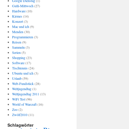
Google Dienstag
(1)
Gulli-Mittwoch
(27)
Hardware
(10)
Kirmes
(14)
Konzert
(3)
Mac und ich
(9)
Menden
(30)
Programmieren
(3)
Reisen
(9)
Sammeln
(3)
Serien
(5)
Shopping
(23)
Software
(17)
Tischtennis
(24)
Ubuntu und ich
(3)
Urlaub
(59)
Web-Fundstück
(28)
Weltjugendtag
(1)
Weltjugendtag 2011
(13)
WiFi Test
(96)
World of Warcraft
(16)
Zoo
(2)
Zwölf2010
(11)
Schlagwörter