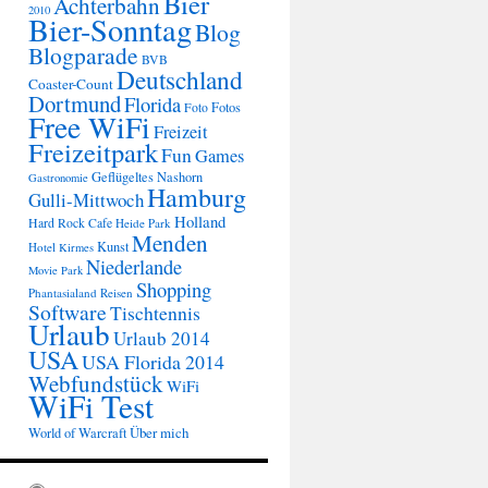
Bier
Achterbahn
2010
Bier-Sonntag
Blog
Blogparade
BVB
Deutschland
Coaster-Count
Dortmund
Florida
Fotos
Foto
Free WiFi
Freizeit
Freizeitpark
Fun
Games
Geflügeltes Nashorn
Gastronomie
Hamburg
Gulli-Mittwoch
Holland
Hard Rock Cafe
Heide Park
Menden
Kunst
Hotel
Kirmes
Niederlande
Movie Park
Shopping
Phantasialand
Reisen
Software
Tischtennis
Urlaub
Urlaub 2014
USA
USA Florida 2014
Webfundstück
WiFi
WiFi Test
Über mich
World of Warcraft