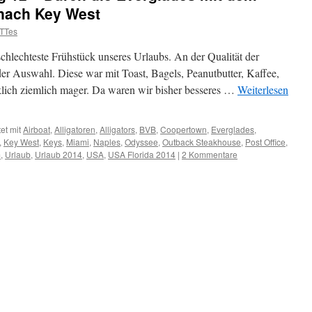
nach Key West
TTes
schlechteste Frühstück unseres Urlaubs. An der Qualität der
der Auswahl. Diese war mit Toast, Bagels, Peanutbutter, Kaffee,
ich ziemlich mager. Da waren wir bisher besseres …
Weiterlesen
et mit
Airboat
,
Alligatoren
,
Alligators
,
BVB
,
Coopertown
,
Everglades
,
,
Key West
,
Keys
,
Miami
,
Naples
,
Odyssee
,
Outback Steakhouse
,
Post Office
,
m
,
Urlaub
,
Urlaub 2014
,
USA
,
USA Florida 2014
|
2 Kommentare