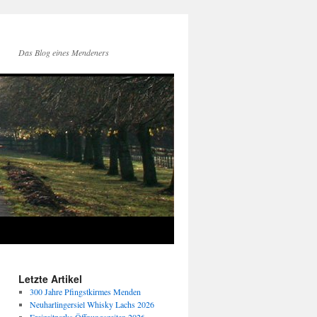
Das Blog eines Mendeners
Letzte Artikel
300 Jahre Pfingstkirmes Menden
Neuharlingersiel Whisky Lachs 2026