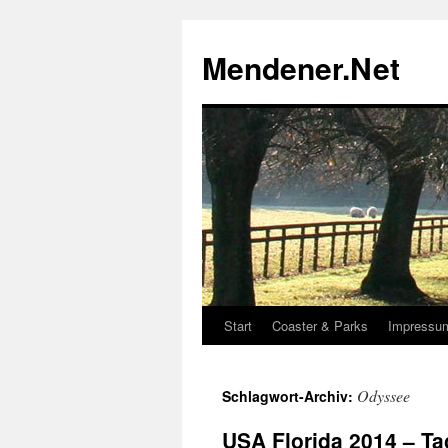
Zum
Inhalt
Mendener.Net
springen
Start
Coaster & Parks
Impressu
Odyssee
Schlagwort-Archiv:
USA Florida 2014 – Ta