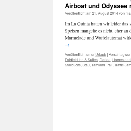
Airboat und Odyssee 
Veröffentlicht am
21. August 2014
von
ma
Im La Quinta hatten wir leider das 
Speisen mangelte es nicht, eher an 
Marmelade und Waffelautomat wirkl
→
Veröffentlicht unter
Urlaub
|
Verschlagwort
Fairfield Inn & Suites
,
Florida
,
Homestead
Starbucks
,
Stau
,
Tamiami Trail
,
Traffic Ja