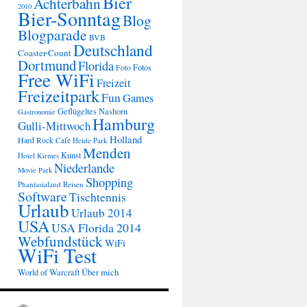
Bier
Achterbahn
2010
Bier-Sonntag
Blog
Blogparade
BVB
Deutschland
Coaster-Count
Dortmund
Florida
Fotos
Foto
Free WiFi
Freizeit
Freizeitpark
Fun
Games
Geflügeltes Nashorn
Gastronomie
Hamburg
Gulli-Mittwoch
Holland
Hard Rock Cafe
Heide Park
Menden
Kunst
Hotel
Kirmes
Niederlande
Movie Park
Shopping
Phantasialand
Reisen
Software
Tischtennis
Urlaub
Urlaub 2014
USA
USA Florida 2014
Webfundstück
WiFi
WiFi Test
Über mich
World of Warcraft