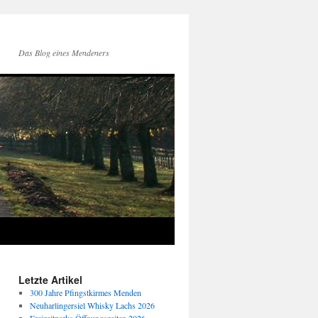
Das Blog eines Mendeners
Letzte Artikel
300 Jahre Pfingstkirmes Menden
Neuharlingersiel Whisky Lachs 2026