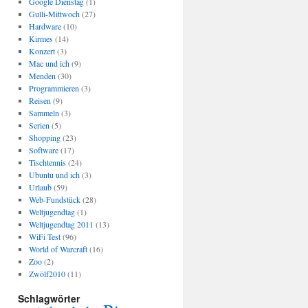
Google Dienstag
(1)
Gulli-Mittwoch
(27)
Hardware
(10)
Kirmes
(14)
Konzert
(3)
Mac und ich
(9)
Menden
(30)
Programmieren
(3)
Reisen
(9)
Sammeln
(3)
Serien
(5)
Shopping
(23)
Software
(17)
Tischtennis
(24)
Ubuntu und ich
(3)
Urlaub
(59)
Web-Fundstück
(28)
Weltjugendtag
(1)
Weltjugendtag 2011
(13)
WiFi Test
(96)
World of Warcraft
(16)
Zoo
(2)
Zwölf2010
(11)
Schlagwörter