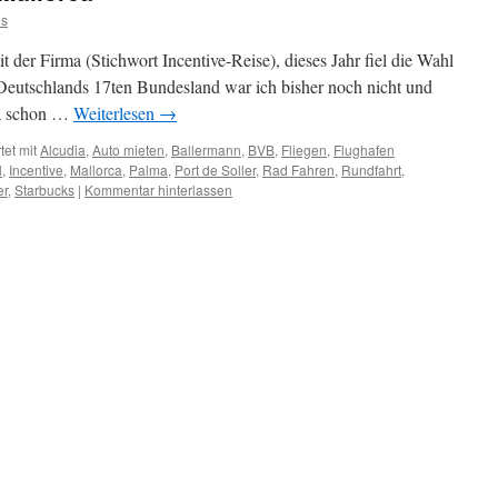
s
it der Firma (Stichwort Incentive-Reise), dieses Jahr fiel die Wahl
in Deutschlands 17ten Bundesland war ich bisher noch nicht und
 ja schon …
Weiterlesen
→
et mit
Alcudia
,
Auto mieten
,
Ballermann
,
BVB
,
Fliegen
,
Flughafen
l
,
Incentive
,
Mallorca
,
Palma
,
Port de Soller
,
Rad Fahren
,
Rundfahrt
,
er
,
Starbucks
|
Kommentar hinterlassen