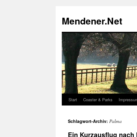
Zum
Inhalt
Mendener.Net
springen
Start
Coaster & Parks
Impressu
Palma
Schlagwort-Archiv:
Ein Kurzausflug nach 