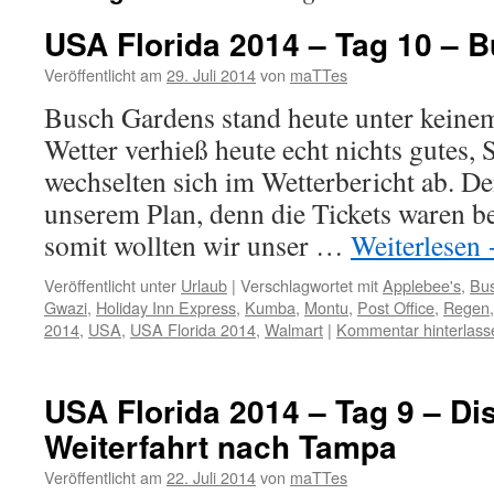
USA Florida 2014 – Tag 10 – 
Veröffentlicht am
29. Juli 2014
von
maTTes
Busch Gardens stand heute unter keinem
Wetter verhieß heute echt nichts gutes,
wechselten sich im Wetterbericht ab. D
unserem Plan, denn die Tickets waren be
somit wollten wir unser …
Weiterlesen
Veröffentlicht unter
Urlaub
|
Verschlagwortet mit
Applebee's
,
Bu
Gwazi
,
Holiday Inn Express
,
Kumba
,
Montu
,
Post Office
,
Regen
2014
,
USA
,
USA Florida 2014
,
Walmart
|
Kommentar hinterlass
USA Florida 2014 – Tag 9 – D
Weiterfahrt nach Tampa
Veröffentlicht am
22. Juli 2014
von
maTTes