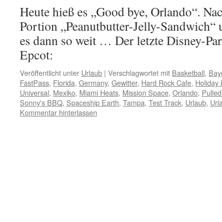
Heute hieß es „Good bye, Orlando“. Nac
Portion „Peanutbutter-Jelly-Sandwich“ 
es dann so weit … Der letzte Disney-Par
Epcot:
Veröffentlicht unter
Urlaub
|
Verschlagwortet mit
Basketball
,
Bay
FastPass
,
Florida
,
Germany
,
Gewitter
,
Hard Rock Cafe
,
Holiday 
Universal
,
Mexiko
,
Miami Heats
,
Mission Space
,
Orlando
,
Pulled
Sonny's BBQ
,
Spaceship Earth
,
Tampa
,
Test Track
,
Urlaub
,
Url
Kommentar hinterlassen