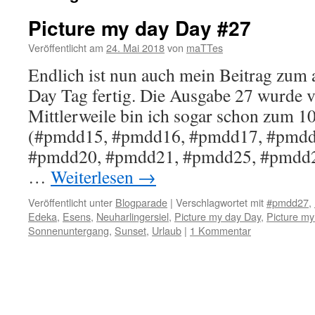
Picture my day Day #27
Veröffentlicht am
24. Mai 2018
von
maTTes
Endlich ist nun auch mein Beitrag zum 
Day Tag fertig. Die Ausgabe 27 wurde v
Mittlerweile bin ich sogar schon zum 1
(#pmdd15, #pmdd16, #pmdd17, #pmdd
#pmdd20, #pmdd21, #pmdd25, #pmdd26
…
Weiterlesen
→
Veröffentlicht unter
Blogparade
|
Verschlagwortet mit
#‎pmdd27
,
Edeka
,
Esens
,
Neuharlingersiel
,
Picture my day Day
,
Picture my
Sonnenuntergang
,
Sunset
,
Urlaub
|
1 Kommentar