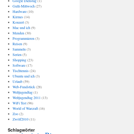
Google Dienstag
(1)
Gulli-Mittwoch
(27)
Hardware
(10)
Kirmes
(14)
Konzert
(3)
Mac und ich
(9)
Menden
(30)
Programmieren
(3)
Reisen
(9)
Sammeln
(3)
Serien
(5)
Shopping
(23)
Software
(17)
Tischtennis
(24)
Ubuntu und ich
(3)
Urlaub
(59)
Web-Fundstück
(28)
Weltjugendtag
(1)
Weltjugendtag 2011
(13)
WiFi Test
(96)
World of Warcraft
(16)
Zoo
(2)
Zwölf2010
(11)
Schlagwörter