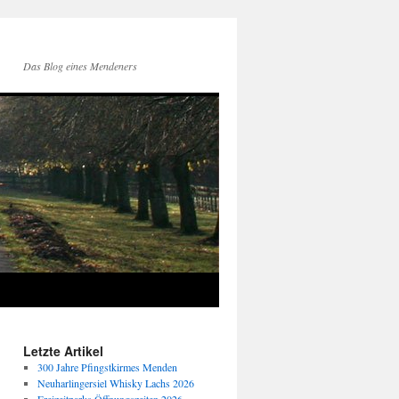
Das Blog eines Mendeners
Letzte Artikel
300 Jahre Pfingstkirmes Menden
Neuharlingersiel Whisky Lachs 2026