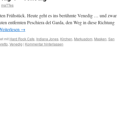
n
maTTes
uten Frühstück. Heute geht es ins berühmte Venedig … und zwar
en entfernten Peschiera del Garda, den Weg in diese Richtung
Weiterlesen
→
et mit
Hard Rock Cafe
,
Indiana Jones
,
Kirchen
,
Markusdom
,
Masken
,
San
retto
,
Venedig
|
Kommentar hinterlassen