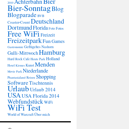
Bier
Achterbahn
2010
Bier-Sonntag
Blog
Blogparade
BVB
Deutschland
Coaster-Count
Dortmund
Florida
Fotos
Foto
Free WiFi
Freizeit
Freizeitpark
Fun
Games
Geflügeltes Nashorn
Gastronomie
Hamburg
Gulli-Mittwoch
Holland
Hard Rock Cafe
Heide Park
Menden
Kunst
Hotel
Kirmes
Niederlande
Movie Park
Shopping
Phantasialand
Reisen
Software
Tischtennis
Urlaub
Urlaub 2014
USA
USA Florida 2014
Webfundstück
WiFi
WiFi Test
Über mich
World of Warcraft