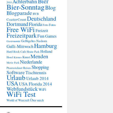
Bier
Achterbahn
2010
Bier-Sonntag
Blog
Blogparade
BVB
Deutschland
Coaster-Count
Dortmund
Florida
Fotos
Foto
Free WiFi
Freizeit
Freizeitpark
Fun
Games
Geflügeltes Nashorn
Gastronomie
Hamburg
Gulli-Mittwoch
Holland
Hard Rock Cafe
Heide Park
Menden
Kunst
Hotel
Kirmes
Niederlande
Movie Park
Shopping
Phantasialand
Reisen
Software
Tischtennis
Urlaub
Urlaub 2014
USA
USA Florida 2014
Webfundstück
WiFi
WiFi Test
Über mich
World of Warcraft