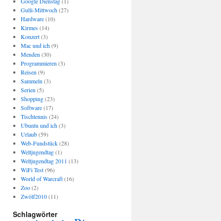
Google Dienstag
(1)
Gulli-Mittwoch
(27)
Hardware
(10)
Kirmes
(14)
Konzert
(3)
Mac und ich
(9)
Menden
(30)
Programmieren
(3)
Reisen
(9)
Sammeln
(3)
Serien
(5)
Shopping
(23)
Software
(17)
Tischtennis
(24)
Ubuntu und ich
(3)
Urlaub
(59)
Web-Fundstück
(28)
Weltjugendtag
(1)
Weltjugendtag 2011
(13)
WiFi Test
(96)
World of Warcraft
(16)
Zoo
(2)
Zwölf2010
(11)
Schlagwörter