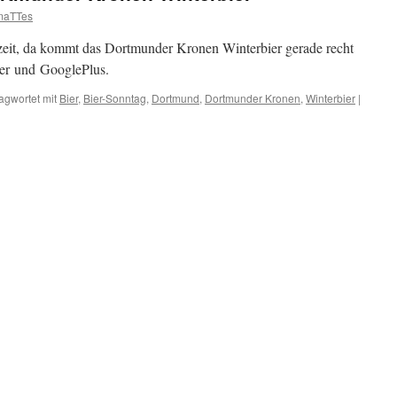
maTTes
szeit, da kommt das Dortmunder Kronen Winterbier gerade recht
er und GooglePlus.
agwortet mit
Bier
,
Bier-Sonntag
,
Dortmund
,
Dortmunder Kronen
,
Winterbier
|