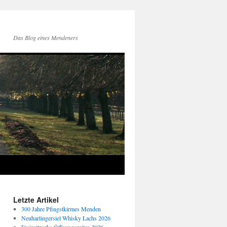
Das Blog eines Mendeners
Letzte Artikel
300 Jahre Pfingstkirmes Menden
Neuharlingersiel Whisky Lachs 2026