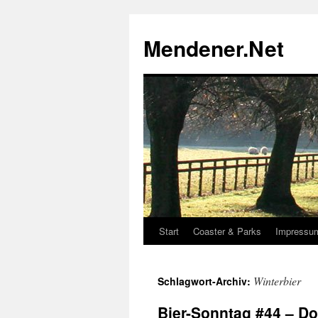
Zum
Inhalt
Mendener.Net
springen
Start
Coaster & Parks
Impressu
Winterbier
Schlagwort-Archiv:
Bier-Sonntag #44 – D