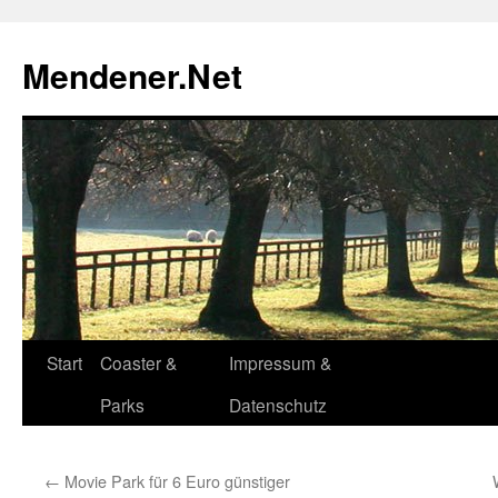
Zum
Inhalt
Mendener.Net
springen
Start
Coaster &
Impressum &
Parks
Datenschutz
←
Movie Park für 6 Euro günstiger