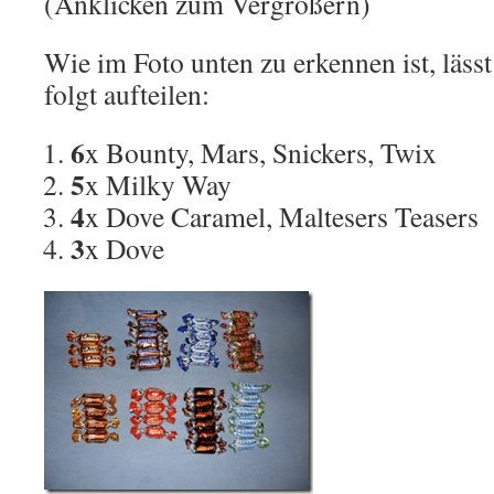
(Anklicken zum Vergrößern)
Wie im Foto unten zu erkennen ist, läss
folgt aufteilen:
6
x Bounty, Mars, Snickers, Twix
5
x Milky Way
4
x Dove Caramel, Maltesers Teasers
3
x Dove