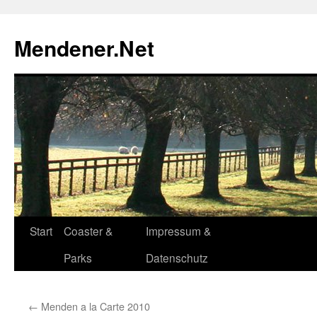
Zum
Inhalt
Mendener.Net
springen
Start
Coaster &
Impressum &
Parks
Datenschutz
←
Menden a la Carte 2010