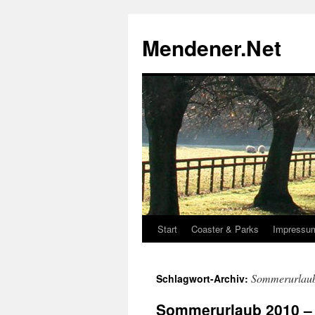
Zum
Inhalt
Mendener.Net
springen
Start
Coaster & Parks
Impressu
Sommerurlau
Schlagwort-Archiv:
Sommerurlaub 2010 – 