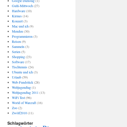
Google Dienstag
(1)
Gulli-Mittwoch
(27)
Hardware
(10)
Kirmes
(14)
Konzert
(3)
Mac und ich
(9)
Menden
(30)
Programmieren
(3)
Reisen
(9)
Sammeln
(3)
Serien
(5)
Shopping
(23)
Software
(17)
Tischtennis
(24)
Ubuntu und ich
(3)
Urlaub
(59)
Web-Fundstück
(28)
Weltjugendtag
(1)
Weltjugendtag 2011
(13)
WiFi Test
(96)
World of Warcraft
(16)
Zoo
(2)
Zwölf2010
(11)
Schlagwörter