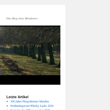
Das Blog eines Mendeners
Letzte Artikel
300 Jahre Pfingstkirmes Menden
Neuharlingersiel Whisky Lachs 2026