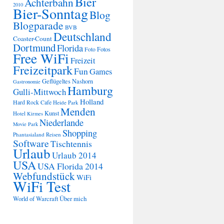
Bier
Achterbahn
2010
Bier-Sonntag
Blog
Blogparade
BVB
Deutschland
Coaster-Count
Dortmund
Florida
Fotos
Foto
Free WiFi
Freizeit
Freizeitpark
Fun
Games
Geflügeltes Nashorn
Gastronomie
Hamburg
Gulli-Mittwoch
Holland
Hard Rock Cafe
Heide Park
Menden
Kunst
Hotel
Kirmes
Niederlande
Movie Park
Shopping
Phantasialand
Reisen
Software
Tischtennis
Urlaub
Urlaub 2014
USA
USA Florida 2014
Webfundstück
WiFi
WiFi Test
Über mich
World of Warcraft