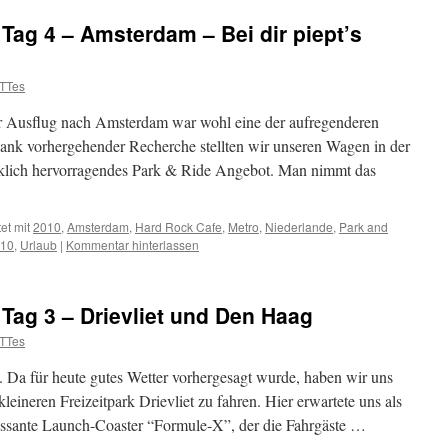
ag 4 – Amsterdam – Bei dir piept’s
TTes
r Ausflug nach Amsterdam war wohl eine der aufregenderen
nk vorhergehender Recherche stellten wir unseren Wagen in der
irklich hervorragendes Park & Ride Angebot. Man nimmt das
et mit
2010
,
Amsterdam
,
Hard Rock Cafe
,
Metro
,
Niederlande
,
Park and
010
,
Urlaub
|
Kommentar hinterlassen
Tag 3 – Drievliet und Den Haag
TTes
. Da für heute gutes Wetter vorhergesagt wurde, haben wir uns
eineren Freizeitpark Drievliet zu fahren. Hier erwartete uns als
eressante Launch-Coaster “Formule-X”, der die Fahrgäste …