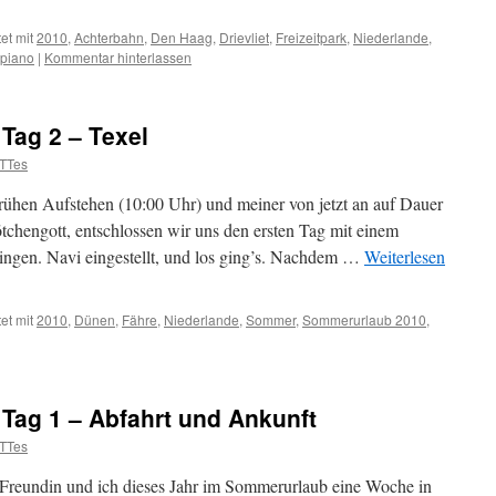
et mit
2010
,
Achterbahn
,
Den Haag
,
Drievliet
,
Freizeitpark
,
Niederlande
,
piano
|
Kommentar hinterlassen
Tag 2 – Texel
TTes
rühen Aufstehen (10:00 Uhr) und meiner von jetzt an auf Dauer
tchengott, entschlossen wir uns den ersten Tag mit einem
ringen. Navi eingestellt, und los ging’s. Nachdem …
Weiterlesen
et mit
2010
,
Dünen
,
Fähre
,
Niederlande
,
Sommer
,
Sommerurlaub 2010
,
Tag 1 – Abfahrt und Ankunft
TTes
 Freundin und ich dieses Jahr im Sommerurlaub eine Woche in