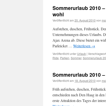
Sommerurlaub 2010 – T
wohl
Veröffentlicht am
20. August 2010
von
ma
Aufstehen, duschen, Frühstück. De
Unternehmungen dieses Urlaubs. Da
Ajax Arena ab. Diese bietet ein w
Parkticket …
Weiterlesen
→
Veröffentlicht unter
Urlaub
|
Verschlagwort
Ride
,
Parken
,
Sommer
,
Sommerurlaub 2
Sommerurlaub 2010 – 
Veröffentlicht am
18. August 2010
von
ma
Früh aufstehen, duschen, Frühstück
entschieden nach Den Haag in den kl
erste Attraktion des Tages der int