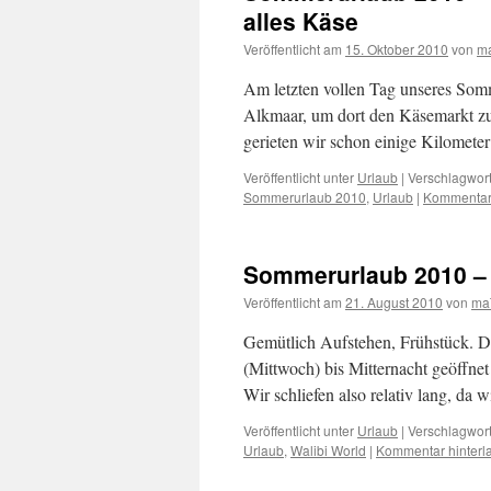
alles Käse
Veröffentlicht am
15. Oktober 2010
von
m
Am letzten vollen Tag unseres Somm
Alkmaar, um dort den Käsemarkt zu
gerieten wir schon einige Kilomete
Veröffentlicht unter
Urlaub
|
Verschlagwort
Sommerurlaub 2010
,
Urlaub
|
Kommentar 
Sommerurlaub 2010 – 
Veröffentlicht am
21. August 2010
von
ma
Gemütlich Aufstehen, Frühstück. D
(Mittwoch) bis Mitternacht geöffnet
Wir schliefen also relativ lang, da
Veröffentlicht unter
Urlaub
|
Verschlagwort
Urlaub
,
Walibi World
|
Kommentar hinterl