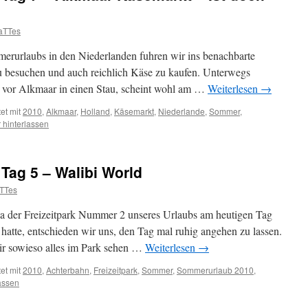
aTTes
erurlaubs in den Niederlanden fuhren wir ins benachbarte
 besuchen und auch reichlich Käse zu kaufen. Unterwegs
r vor Alkmaar in einen Stau, scheint wohl am …
Weiterlesen
→
et mit
2010
,
Alkmaar
,
Holland
,
Käsemarkt
,
Niederlande
,
Sommer
,
hinterlassen
Tag 5 – Walibi World
TTes
a der Freizeitpark Nummer 2 unseres Urlaubs am heutigen Tag
 hatte, entschieden wir uns, den Tag mal ruhig angehen zu lassen.
 wir sowieso alles im Park sehen …
Weiterlesen
→
et mit
2010
,
Achterbahn
,
Freizeitpark
,
Sommer
,
Sommerurlaub 2010
,
assen