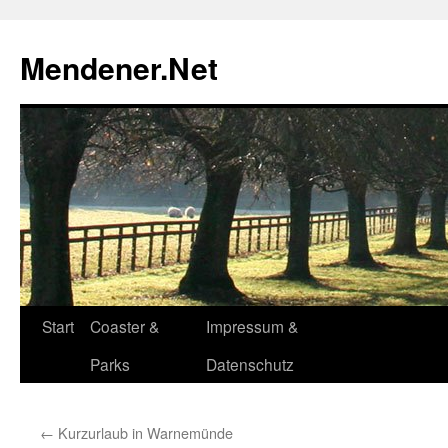
Zum
Inhalt
Mendener.Net
springen
Start
Coaster &
Impressum &
Parks
Datenschutz
←
Kurzurlaub in Warnemünde