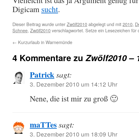
Vielleicht ist das ja Argument genug für
Digicam
sucht
.
Dieser Beitrag wurde unter
Zwölf2010
abgelegt und mit
2010
,
D
Schnee
,
Zwölf2010
verschlagwortet. Setze ein Lesezeichen für
←
Kurzurlaub in Warnemünde
4 Kommentare zu
Zwölf2010 – 
Patrick
sagt:
3. Dezember 2010 um 14:12 Uhr
Nene, die ist mir zu groß 🙂
maTTes
sagt:
3. Dezember 2010 um 18:09 Uhr