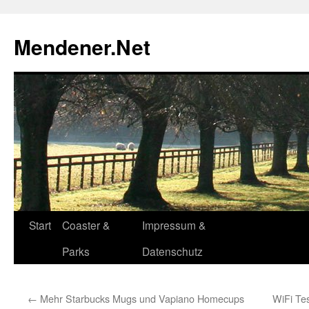
Zum
Inhalt
Mendener.Net
springen
Start
Coaster &
Impressum &
Parks
Datenschutz
←
Mehr Starbucks Mugs und Vapiano Homecups
WiFi Te