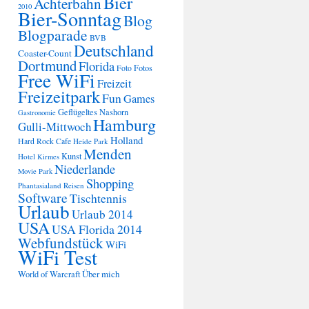
Bier
Achterbahn
2010
Bier-Sonntag
Blog
Blogparade
BVB
Deutschland
Coaster-Count
Dortmund
Florida
Fotos
Foto
Free WiFi
Freizeit
Freizeitpark
Fun
Games
Geflügeltes Nashorn
Gastronomie
Hamburg
Gulli-Mittwoch
Holland
Hard Rock Cafe
Heide Park
Menden
Kunst
Hotel
Kirmes
Niederlande
Movie Park
Shopping
Phantasialand
Reisen
Software
Tischtennis
Urlaub
Urlaub 2014
USA
USA Florida 2014
Webfundstück
WiFi
WiFi Test
Über mich
World of Warcraft