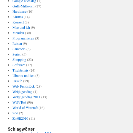
Google Dienstag
(1)
Gulli-Mittwoch
(27)
Hardware
(10)
Kirmes
(14)
Konzert
(3)
Mac und ich
(9)
Menden
(30)
Programmieren
(3)
Reisen
(9)
Sammeln
(3)
Serien
(5)
Shopping
(23)
Software
(17)
Tischtennis
(24)
Ubuntu und ich
(3)
Urlaub
(59)
Web-Fundstück
(28)
Weltjugendtag
(1)
Weltjugendtag 2011
(13)
WiFi Test
(96)
World of Warcraft
(16)
Zoo
(2)
Zwölf2010
(11)
Schlagwörter