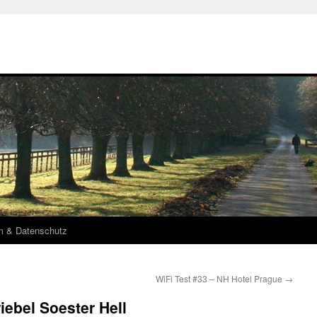
m & Datenschutz
WiFi Test #33 – NH Hotel Prague
→
iebel Soester Hell