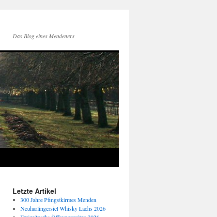
Das Blog eines Mendeners
Letzte Artikel
300 Jahre Pfingstkirmes Menden
Neuharlingersiel Whisky Lachs 2026