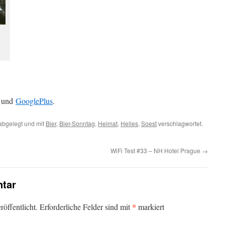
und
GooglePlus
.
abgelegt und mit
Bier
,
Bier-Sonntag
,
Heimat
,
Helles
,
Soest
verschlagwortet.
WiFi Test #33 – NH Hotel Prague
→
tar
*
öffentlicht.
Erforderliche Felder sind mit
markiert