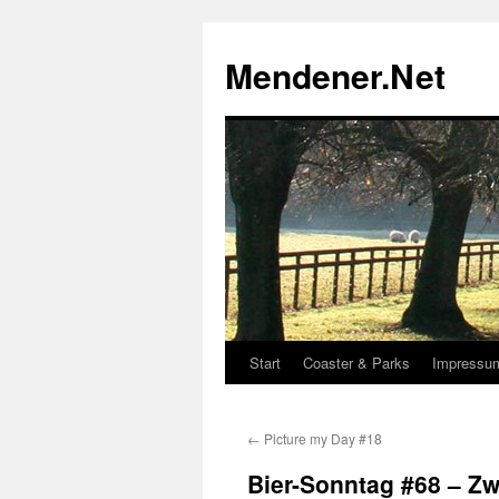
Zum
Inhalt
Mendener.Net
springen
Start
Coaster & Parks
Impressu
←
Picture my Day #18
Bier-Sonntag #68 – Zw