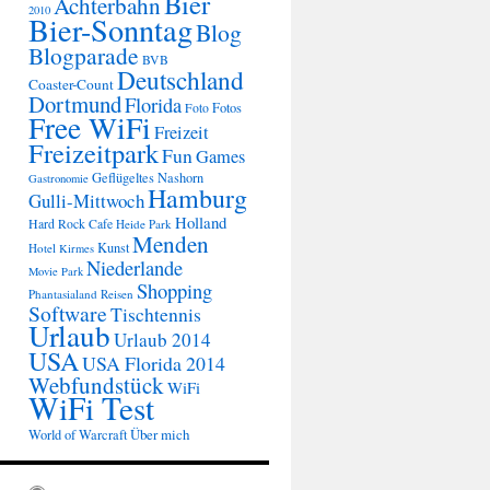
Bier
Achterbahn
2010
Bier-Sonntag
Blog
Blogparade
BVB
Deutschland
Coaster-Count
Dortmund
Florida
Fotos
Foto
Free WiFi
Freizeit
Freizeitpark
Fun
Games
Geflügeltes Nashorn
Gastronomie
Hamburg
Gulli-Mittwoch
Holland
Hard Rock Cafe
Heide Park
Menden
Kunst
Hotel
Kirmes
Niederlande
Movie Park
Shopping
Phantasialand
Reisen
Software
Tischtennis
Urlaub
Urlaub 2014
USA
USA Florida 2014
Webfundstück
WiFi
WiFi Test
Über mich
World of Warcraft