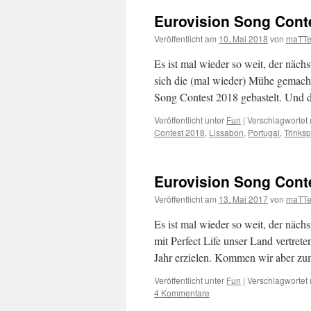
Eurovision Song Conte
Veröffentlicht am
10. Mai 2018
von
maTTe
Es ist mal wieder so weit, der nächs
sich die (mal wieder) Mühe gemacht
Song Contest 2018 gebastelt. Und
Veröffentlicht unter
Fun
|
Verschlagwortet 
Contest 2018
,
Lissabon
,
Portugal
,
Trinksp
Eurovision Song Conte
Veröffentlicht am
13. Mai 2017
von
maTTe
Es ist mal wieder so weit, der näch
mit Perfect Life unser Land vertrete
Jahr erzielen. Kommen wir aber 
Veröffentlicht unter
Fun
|
Verschlagwortet 
4 Kommentare