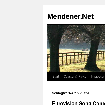
Zum
Inhalt
Mendener.Net
springen
Start
Coaster & Parks
Impressu
ESC
Schlagwort-Archiv:
Eurovision Song Conte