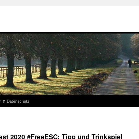
m & Datenschutz
st 2020 #FreeESC: Tipp und Trinkspiel