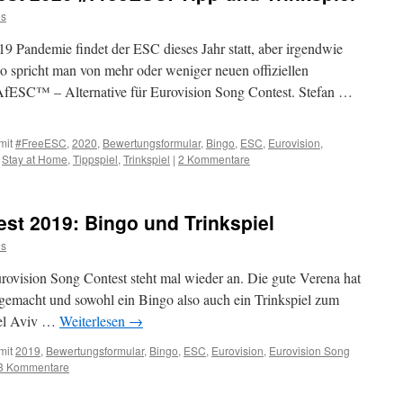
s
19 Pandemie findet der ESC dieses Jahr statt, aber irgendwie
 spricht man von mehr oder weniger neuen offiziellen
ESC™ – Alternative für Eurovision Song Contest. Stefan …
mit
#FreeESC
,
2020
,
Bewertungsformular
,
Bingo
,
ESC
,
Eurovision
,
,
Stay at Home
,
Tippspiel
,
Trinkspiel
|
2 Kommentare
st 2019: Bingo und Trinkspiel
s
rovision Song Contest steht mal wieder an. Die gute Verena hat
 gemacht und sowohl ein Bingo also auch ein Trinkspiel zum
Tel Aviv …
Weiterlesen
→
mit
2019
,
Bewertungsformular
,
Bingo
,
ESC
,
Eurovision
,
Eurovision Song
3 Kommentare