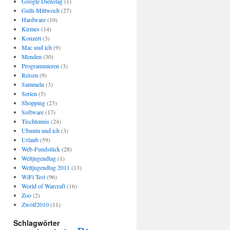
Google Dienstag
(1)
Gulli-Mittwoch
(27)
Hardware
(10)
Kirmes
(14)
Konzert
(3)
Mac und ich
(9)
Menden
(30)
Programmieren
(3)
Reisen
(9)
Sammeln
(3)
Serien
(5)
Shopping
(23)
Software
(17)
Tischtennis
(24)
Ubuntu und ich
(3)
Urlaub
(59)
Web-Fundstück
(28)
Weltjugendtag
(1)
Weltjugendtag 2011
(13)
WiFi Test
(96)
World of Warcraft
(16)
Zoo
(2)
Zwölf2010
(11)
Schlagwörter