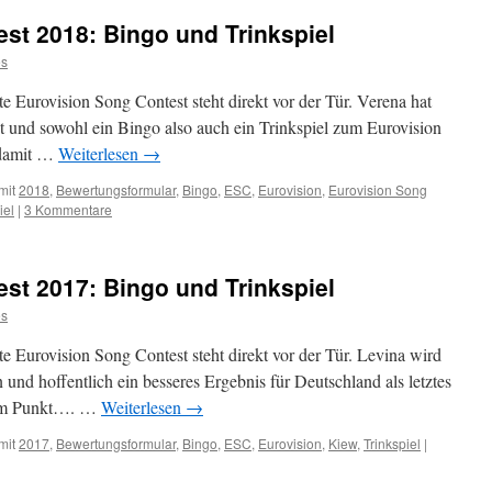
st 2018: Bingo und Trinkspiel
s
te Eurovision Song Contest steht direkt vor der Tür. Verena hat
 und sowohl ein Bingo also auch ein Trinkspiel zum Eurovision
 damit …
Weiterlesen
→
mit
2018
,
Bewertungsformular
,
Bingo
,
ESC
,
Eurovision
,
Eurovision Song
iel
|
3 Kommentare
st 2017: Bingo und Trinkspiel
s
ste Eurovision Song Contest steht direkt vor der Tür. Levina wird
n und hoffentlich ein besseres Ergebnis für Deutschland als letztes
zum Punkt…. …
Weiterlesen
→
mit
2017
,
Bewertungsformular
,
Bingo
,
ESC
,
Eurovision
,
Kiew
,
Trinkspiel
|