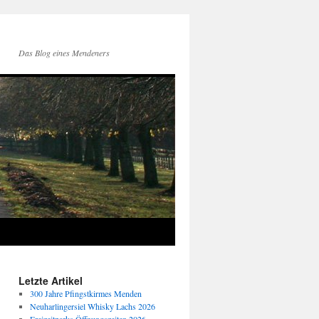
Das Blog eines Mendeners
Letzte Artikel
300 Jahre Pfingstkirmes Menden
Neuharlingersiel Whisky Lachs 2026