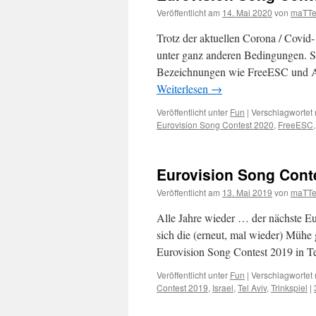
Veröffentlicht am
14. Mai 2020
von
maTTe
Trotz der aktuellen Corona / Covid-
unter ganz anderen Bedingungen. So
Bezeichnungen wie FreeESC und Af
Weiterlesen
→
Veröffentlicht unter
Fun
|
Verschlagwortet 
Eurovision Song Contest 2020
,
FreeESC
Eurovision Song Conte
Veröffentlicht am
13. Mai 2019
von
maTTe
Alle Jahre wieder … der nächste Eu
sich die (erneut, mal wieder) Mühe
Eurovision Song Contest 2019 in 
Veröffentlicht unter
Fun
|
Verschlagwortet 
Contest 2019
,
Israel
,
Tel Aviv
,
Trinkspiel
|