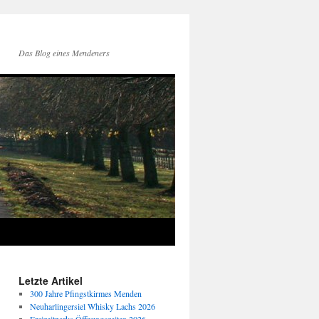
Das Blog eines Mendeners
Letzte Artikel
300 Jahre Pfingstkirmes Menden
Neuharlingersiel Whisky Lachs 2026