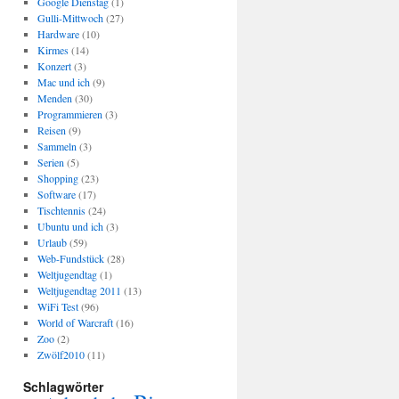
Google Dienstag
(1)
Gulli-Mittwoch
(27)
Hardware
(10)
Kirmes
(14)
Konzert
(3)
Mac und ich
(9)
Menden
(30)
Programmieren
(3)
Reisen
(9)
Sammeln
(3)
Serien
(5)
Shopping
(23)
Software
(17)
Tischtennis
(24)
Ubuntu und ich
(3)
Urlaub
(59)
Web-Fundstück
(28)
Weltjugendtag
(1)
Weltjugendtag 2011
(13)
WiFi Test
(96)
World of Warcraft
(16)
Zoo
(2)
Zwölf2010
(11)
Schlagwörter