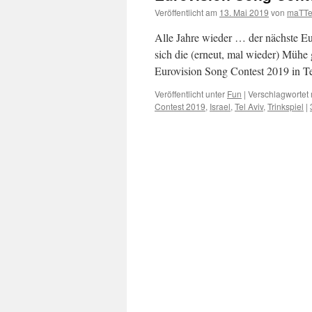
Veröffentlicht am
13. Mai 2019
von
maTTe
Alle Jahre wieder … der nächste Eu
sich die (erneut, mal wieder) Mühe
Eurovision Song Contest 2019 in 
Veröffentlicht unter
Fun
|
Verschlagwortet 
Contest 2019
,
Israel
,
Tel Aviv
,
Trinkspiel
|