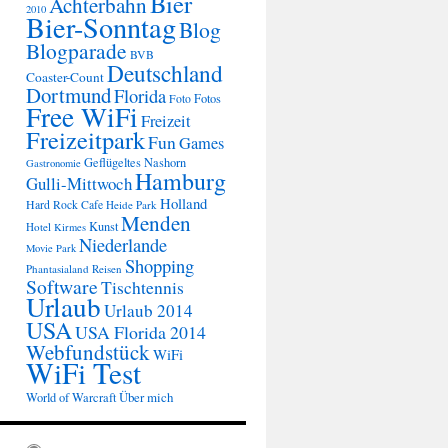
Bier
Achterbahn
2010
Bier-Sonntag
Blog
Blogparade
BVB
Deutschland
Coaster-Count
Dortmund
Florida
Fotos
Foto
Free WiFi
Freizeit
Freizeitpark
Fun
Games
Geflügeltes Nashorn
Gastronomie
Hamburg
Gulli-Mittwoch
Holland
Hard Rock Cafe
Heide Park
Menden
Kunst
Hotel
Kirmes
Niederlande
Movie Park
Shopping
Phantasialand
Reisen
Software
Tischtennis
Urlaub
Urlaub 2014
USA
USA Florida 2014
Webfundstück
WiFi
WiFi Test
Über mich
World of Warcraft