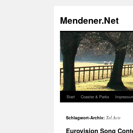
Zum
Inhalt
Mendener.Net
springen
Start
Coaster & Parks
Impressu
Tel Aviv
Schlagwort-Archiv:
Eurovision Song Conte