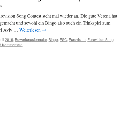
s
rovision Song Contest steht mal wieder an. Die gute Verena hat
 gemacht und sowohl ein Bingo also auch ein Trinkspiel zum
Tel Aviv …
Weiterlesen
→
mit
2019
,
Bewertungsformular
,
Bingo
,
ESC
,
Eurovision
,
Eurovision Song
3 Kommentare