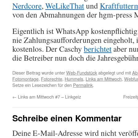
Nerdcore
,
WeLikeThat
und
Kraftfutter
von den Abmahnungen der hgm-press 
Eigentlich ist WhatsApp kostenpflichtig
nie Zahlungsaufforderungen eingeholt, i
kostenlos. Der Caschy
berichtet
aber nun
die Betreiber nun doch die Jahresgebühr
Dieser Beitrag wurde unter
Web-Fundstück
abgelegt und mit
Ab
Fotomontage
,
Fotorechte
,
Hummels
,
Links am Mittwoch
,
Webfu
Setze ein Lesezeichen für den
Permalink
.
←
Links am Mittwoch #7 – Linkgeiz
Freizei
Schreibe einen Kommentar
Deine E-Mail-Adresse wird nicht veröffe