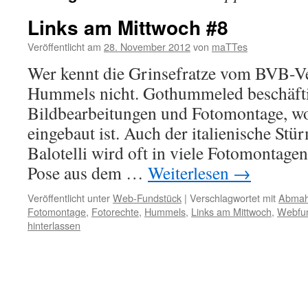
Links am Mittwoch #8
Veröffentlicht am
28. November 2012
von
maTTes
Wer kennt die Grinsefratze vom BVB-Ve
Hummels nicht. Gothummeled beschäftigt
Bildbearbeitungen und Fotomontage, wo
eingebaut ist. Auch der italienische Stü
Balotelli wird oft in viele Fotomontage
Pose aus dem …
Weiterlesen
→
Veröffentlicht unter
Web-Fundstück
|
Verschlagwortet mit
Abmah
Fotomontage
,
Fotorechte
,
Hummels
,
Links am Mittwoch
,
Webfu
hinterlassen