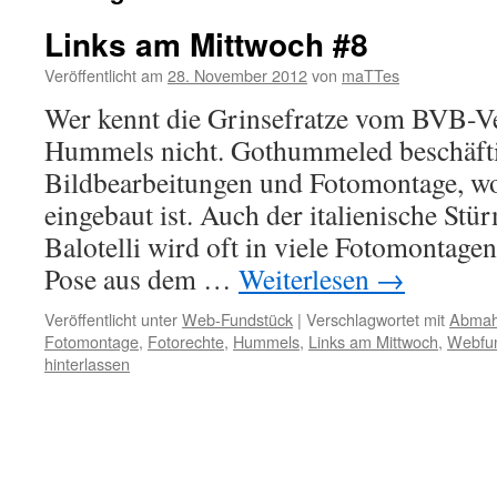
Links am Mittwoch #8
Veröffentlicht am
28. November 2012
von
maTTes
Wer kennt die Grinsefratze vom BVB-Ve
Hummels nicht. Gothummeled beschäftigt
Bildbearbeitungen und Fotomontage, wo
eingebaut ist. Auch der italienische Stü
Balotelli wird oft in viele Fotomontage
Pose aus dem …
Weiterlesen
→
Veröffentlicht unter
Web-Fundstück
|
Verschlagwortet mit
Abmah
Fotomontage
,
Fotorechte
,
Hummels
,
Links am Mittwoch
,
Webfu
hinterlassen