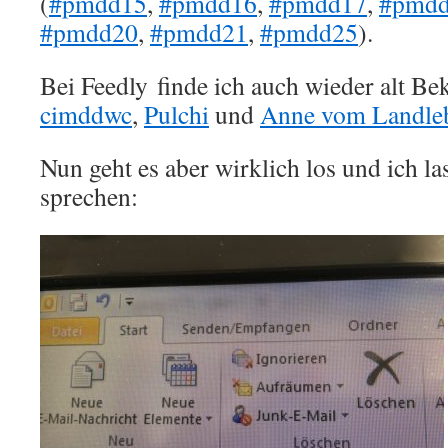
(
#pmdd15
,
#pmdd16
,
#pmdd17
,
#pmd
#pmdd20
,
#pmdd21
,
#pmdd25
).
Bei Feedly finde ich auch wieder alt Be
cimddwc
,
Pulchi
und
Anne vom Landle
Nun geht es aber wirklich los und ich la
sprechen: