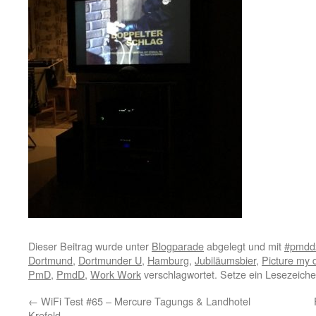
Dieser Beitrag wurde unter
Blogparade
abgelegt und mit
#‎pmdd
Dortmund
,
Dortmunder U
,
Hamburg
,
Jubiläumsbier
,
Picture my 
PmD
,
PmdD
,
Work Work
verschlagwortet. Setze ein Lesezeich
←
WiFi Test #65 – Mercure Tagungs & Landhotel
Krefeld