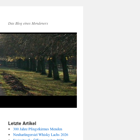
Das Blog eines Mendeners
Letzte Artikel
300 Jahre Pfingstkirmes Menden
Neuharlingersiel Whisky Lachs 2026