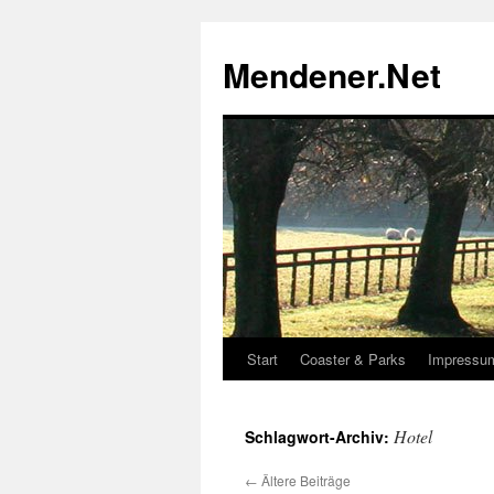
Zum
Inhalt
Mendener.Net
springen
Start
Coaster & Parks
Impressu
Hotel
Schlagwort-Archiv:
←
Ältere Beiträge