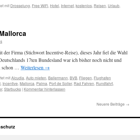
et mit
Drosselung
,
Free WiFi
,
Hotel
,
Internet
,
kostenlos
,
Reisen
,
Urlaub
,
Mallorca
s
it der Firma (Stichwort Incentive-Reise), dieses Jahr fiel die Wahl
in Deutschlands 17ten Bundesland war ich bisher noch nicht und
 ja schon …
Weiterlesen
→
et mit
Alcudia
,
Auto mieten
,
Ballermann
,
BVB
,
Fliegen
,
Flughafen
l
,
Incentive
,
Mallorca
,
Palma
,
Port de Soller
,
Rad Fahren
,
Rundfahrt
,
er
,
Starbucks
|
Kommentar hinterlassen
Neuere Beiträge
→
nschutz