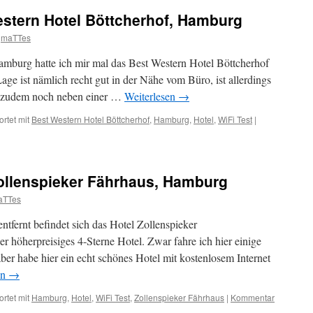
estern Hotel Böttcherhof, Hamburg
maTTes
mburg hatte ich mir mal das Best Western Hotel Böttcherhof
ge ist nämlich recht gut in der Nähe vom Büro, ist allerdings
nd zudem noch neben einer …
Weiterlesen
→
rtet mit
Best Western Hotel Böttcherhof
,
Hamburg
,
Hotel
,
WiFi Test
|
Zollenspieker Fährhaus, Hamburg
aTTes
fernt befindet sich das Hotel Zollenspieker
r höherpreisiges 4-Sterne Hotel. Zwar fahre ich hier einige
r habe hier ein echt schönes Hotel mit kostenlosem Internet
en
→
rtet mit
Hamburg
,
Hotel
,
WiFi Test
,
Zollenspieker Fährhaus
|
Kommentar