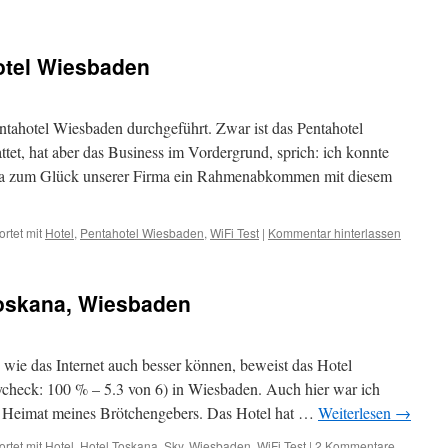
otel Wiesbaden
tahotel Wiesbaden durchgeführt. Zwar ist das Pentahotel
ttet, hat aber das Business im Vordergrund, sprich: ich konnte
. Da zum Glück unserer Firma ein Rahmenabkommen mit diesem
rtet mit
Hotel
,
Pentahotel Wiesbaden
,
WiFi Test
|
Kommentar hinterlassen
Toskana, Wiesbaden
 wie das Internet auch besser können, beweist das Hotel
check: 100 % – 5.3 von 6) in Wiesbaden. Auch hier war ich
ie Heimat meines Brötchengebers. Das Hotel hat …
Weiterlesen
→
rtet mit
Hotel
,
Hotel Toskana
,
Sky
,
Wiesbaden
,
WiFi Test
|
2 Kommentare