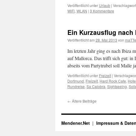
Veröffentlicht unter
Urlaub
|
Verschlagwort
WiFi
,
WLAN
|
3 Kommentare
Ein Kurzausflug nach 
Veröffentlicht am
28. Mai 2013
von
maTTe
Im letzten Jahr ging es nach Ibiza m
auf Mallorca. Das trifft sich gut: 
abseits vom Partytrubel soll Malle
Veröffentlicht unter
Freizeit
|
Verschlagwort
Dortmund
,
Freizeit
,
Hard Rock Cafe
,
Hote
Rundreise
,
Sa Calobra
,
Sightseeing
,
Soll
←
Ältere Beiträge
Mendener.Net
Impressum & Date