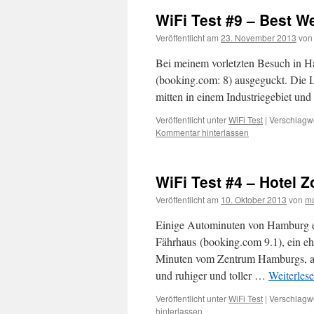
WiFi Test #9 – Best W
Veröffentlicht am
23. November 2013
von
Bei meinem vorletzten Besuch in Ha
(booking.com: 8) ausgeguckt. Die La
mitten in einem Industriegebiet u
Veröffentlicht unter
WiFi Test
|
Verschlagwo
Kommentar hinterlassen
WiFi Test #4 – Hotel 
Veröffentlicht am
10. Oktober 2013
von
m
Einige Autominuten von Hamburg ent
Fährhaus (booking.com 9.1), ein ehe
Minuten vom Zentrum Hamburgs, abe
und ruhiger und toller …
Weiterles
Veröffentlicht unter
WiFi Test
|
Verschlagwo
hinterlassen