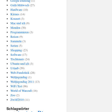
Google Dienstag
(1)
Gulli-Mittwoch
(27)
Hardware
(10)
Kirmes
(14)
Konzert
(3)
Mac und ich
(9)
Menden
(30)
Programmieren
(3)
Reisen
(9)
Sammeln
(3)
Serien
(5)
Shopping
(23)
Software
(17)
Tischtennis
(24)
Ubuntu und ich
(3)
Urlaub
(59)
Web-Fundstück
(28)
Weltjugendtag
(1)
Weltjugendtag 2011
(13)
WiFi Test
(96)
World of Warcraft
(16)
Zoo
(2)
Zwölf2010
(11)
Schlagwörter