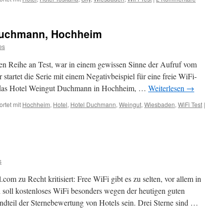
 Duchmann, Hochheim
es
uen Reihe an Test, war in einem gewissen Sinne der Aufruf vom
 startet die Serie mit einem Negativbeispiel für eine freie WiFi-
t das Hotel Weingut Duchmann in Hochheim, …
Weiterlesen
→
rtet mit
Hochheim
,
Hotel
,
Hotel Duchmann
,
Weingut
,
Wiesbaden
,
WiFi Test
|
s
com zu Recht kritisiert: Free WiFi gibt es zu selten, vor allem in
soll kostenloses WiFi besonders wegen der heutigen guten
dteil der Sternebewertung von Hotels sein. Drei Sterne sind …