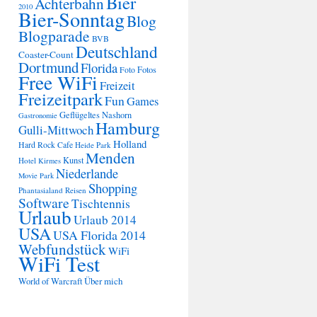
Bier
Achterbahn
2010
Bier-Sonntag
Blog
Blogparade
BVB
Deutschland
Coaster-Count
Dortmund
Florida
Fotos
Foto
Free WiFi
Freizeit
Freizeitpark
Fun
Games
Geflügeltes Nashorn
Gastronomie
Hamburg
Gulli-Mittwoch
Holland
Hard Rock Cafe
Heide Park
Menden
Kunst
Hotel
Kirmes
Niederlande
Movie Park
Shopping
Phantasialand
Reisen
Software
Tischtennis
Urlaub
Urlaub 2014
USA
USA Florida 2014
Webfundstück
WiFi
WiFi Test
Über mich
World of Warcraft