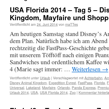
USA Florida 2014 – Tag 5 – D
Kingdom, Mayfaire und Shopp
Veröffentlicht am
24. Juni 2014
von
maTTes
Am heutigen Samstag stand Disney’s 
dem Plan. Natürlich habe ich am Abend
rechtzeitig die FastPass-Geschichte geb
mit unserem Töfftöff nach einigen Peanu
Sandwiches und ordentlichem Kaffee wie
4 (Marie sagt immer: …
Weiterlesen
→
Veröffentlicht unter
Urlaub
|
Verschlagwortet mit
Achterbahn
,
Am
Disney Animal Kingdom
,
Expedition Evrest
,
FastPass
,
Florida
,
F
Universal
,
Lakeland
,
Mayfaire
,
Orlando
,
Panda Express
,
Premiu
Urlaub 2014
,
USA
,
USA Florida 2014
,
Zoo
|
Kommentar hinterl