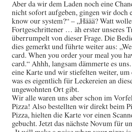
Aber da wir dem Laden noch eine Chan
nicht sofort aufgeben, gingen wir doch 
know our system?“ – „Häää? Watt wolle
Fortgeschrittener … äh erster unseres T
überrumpelt von dieser Frage. Die Bedi
dies gemerkt und führte weiter aus: „Wel
card. When you order your meal you hav
card.“ Ahhh, langsam dämmerte es uns.
eine Karte und wir stiefelten weiter, um
was es eigentlich für Leckereien an die
ungewohnten Ort gibt.
Wir alle waren uns aber schon im Vorfe
Pizza! Also bestellten wir direkt beim P
Pizza, hielten die Karte vor einen Scann
gebucht. Jetzt das nächste Novum für un
„It will make a noise when your pizza i