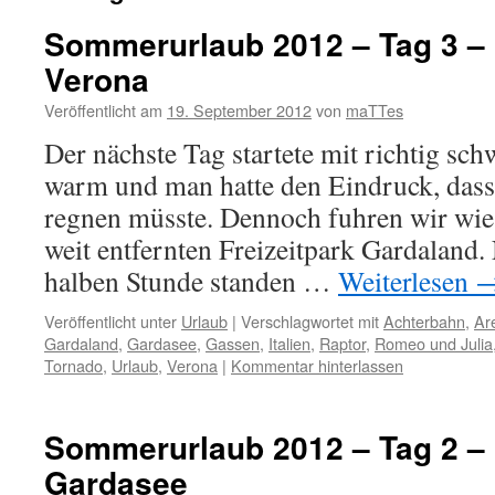
Sommerurlaub 2012 – Tag 3 –
Verona
Veröffentlicht am
19. September 2012
von
maTTes
Der nächste Tag startete mit richtig sc
warm und man hatte den Eindruck, das
regnen müsste. Dennoch fuhren wir wie 
weit entfernten Freizeitpark Gardaland.
halben Stunde standen …
Weiterlesen
Veröffentlicht unter
Urlaub
|
Verschlagwortet mit
Achterbahn
,
Ar
Gardaland
,
Gardasee
,
Gassen
,
Italien
,
Raptor
,
Romeo und Julia
Tornado
,
Urlaub
,
Verona
|
Kommentar hinterlassen
Sommerurlaub 2012 – Tag 2 –
Gardasee