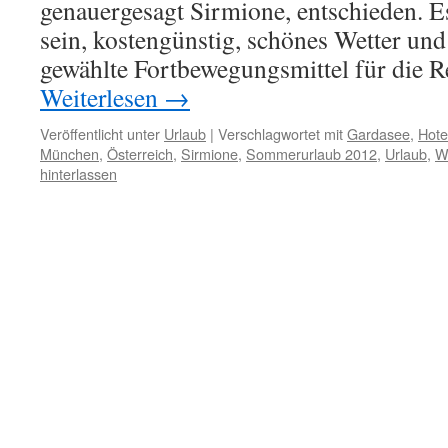
genauergesagt Sirmione, entschieden. Es 
sein, kostengünstig, schönes Wetter und
gewählte Fortbewegungsmittel für die 
Weiterlesen
→
Veröffentlicht unter
Urlaub
|
Verschlagwortet mit
Gardasee
,
Hote
München
,
Österreich
,
Sirmione
,
Sommerurlaub 2012
,
Urlaub
,
W
hinterlassen