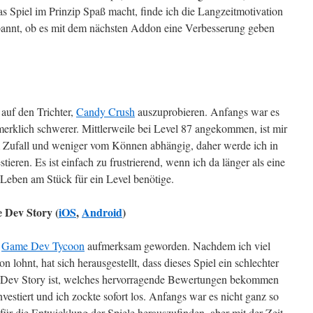
das Spiel im Prinzip Spaß macht, finde ich die Langzeitmotivation
spannt, ob es mit dem nächsten Addon eine Verbesserung geben
auf den Trichter,
Candy Crush
auszuprobieren. Anfangs war es
merklich schwerer. Mittlerweile bei Level 87 angekommen, ist mir
om Zufall und weniger vom Können abhängig, daher werde ich in
tieren. Es ist einfach zu frustrierend, wenn ich da länger als eine
Leben am Stück für ein Level benötige.
 Dev Story (
iOS
,
Android
)
f
Game Dev Tycoon
aufmerksam geworden. Nachdem ich viel
on lohnt, hat sich herausgestellt, dass dieses Spiel ein schlechter
Dev Story ist, welches hervorragende Bewertungen bekommen
nvestiert und ich zockte sofort los. Anfangs war es nicht ganz so
 für die Entwicklung der Spiele herauszufinden, aber mit der Zeit