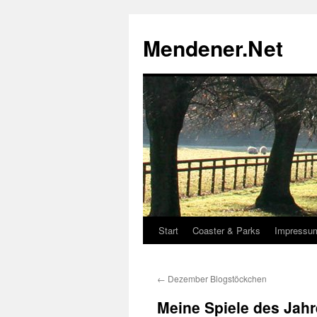
Zum
Inhalt
Mendener.Net
springen
Start
Coaster & Parks
Impressu
←
Dezember Blogstöckchen
Meine Spiele des Jah