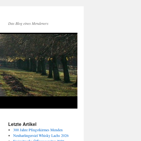
Das Blog eines Mendeners
Letzte Artikel
300 Jahre Pfingstkirmes Menden
Neuharlingersiel Whisky Lachs 2026