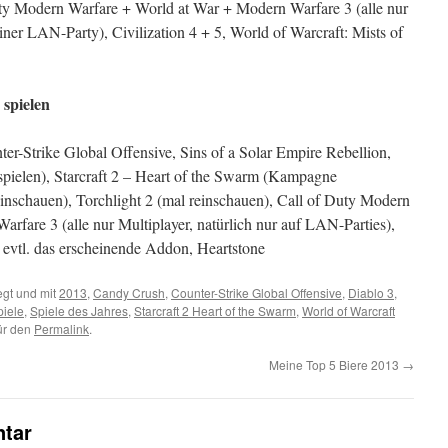
uty Modern Warfare + World at War + Modern Warfare 3 (alle nur
iner LAN-Party), Civilization 4 + 5, World of Warcraft: Mists of
 spielen
r-Strike Global Offensive, Sins of a Solar Empire Rebellion,
pielen), Starcraft 2 – Heart of the Swarm (Kampagne
einschauen), Torchlight 2 (mal reinschauen), Call of Duty Modern
rfare 3 (alle nur Multiplayer, natürlich nur auf LAN-Parties),
evtl. das erscheinende Addon, Heartstone
gt und mit
2013
,
Candy Crush
,
Counter-Strike Global Offensive
,
Diablo 3
,
piele
,
Spiele des Jahres
,
Starcraft 2 Heart of the Swarm
,
World of Warcraft
für den
Permalink
.
Meine Top 5 Biere 2013
→
tar