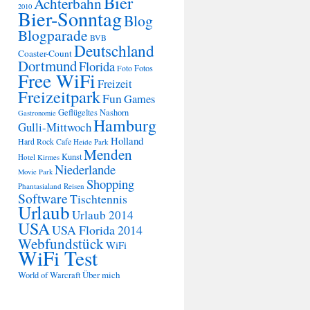
Bier
Achterbahn
2010
Bier-Sonntag
Blog
Blogparade
BVB
Deutschland
Coaster-Count
Dortmund
Florida
Fotos
Foto
Free WiFi
Freizeit
Freizeitpark
Fun
Games
Geflügeltes Nashorn
Gastronomie
Hamburg
Gulli-Mittwoch
Holland
Hard Rock Cafe
Heide Park
Menden
Kunst
Hotel
Kirmes
Niederlande
Movie Park
Shopping
Phantasialand
Reisen
Software
Tischtennis
Urlaub
Urlaub 2014
USA
USA Florida 2014
Webfundstück
WiFi
WiFi Test
Über mich
World of Warcraft