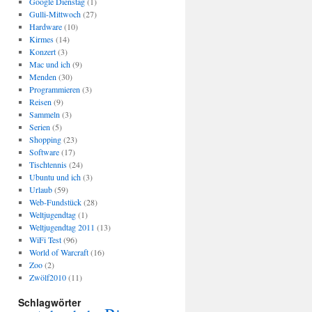
Google Dienstag
(1)
Gulli-Mittwoch
(27)
Hardware
(10)
Kirmes
(14)
Konzert
(3)
Mac und ich
(9)
Menden
(30)
Programmieren
(3)
Reisen
(9)
Sammeln
(3)
Serien
(5)
Shopping
(23)
Software
(17)
Tischtennis
(24)
Ubuntu und ich
(3)
Urlaub
(59)
Web-Fundstück
(28)
Weltjugendtag
(1)
Weltjugendtag 2011
(13)
WiFi Test
(96)
World of Warcraft
(16)
Zoo
(2)
Zwölf2010
(11)
Schlagwörter