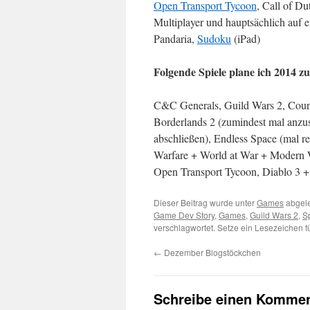
Open Transport Tycoon
, Call of D
Multiplayer und hauptsächlich auf e
Pandaria,
Sudoku
(iPad)
Folgende Spiele plane ich 2014 zu
C&C Generals, Guild Wars 2, Counte
Borderlands 2 (zumindest mal anzus
abschließen), Endless Space (mal r
Warfare + World at War + Modern Wa
Open Transport Tycoon, Diablo 3 + 
Dieser Beitrag wurde unter
Games
abgele
Game Dev Story
,
Games
,
Guild Wars 2
,
S
verschlagwortet. Setze ein Lesezeichen 
←
Dezember Blogstöckchen
Schreibe einen Kommen