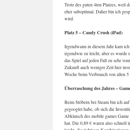
Trotz des guten 4ten Platzes, weil 
eher suboptimal. Daher bin ich ge
wird.
Platz 5 –
Candy Crush
(iPad)
Irgendwann in diesem Jahr kam ich 
irgendwie zu leicht, aber es wurde 
das Spiel auf jeden Fall zu sehr v
Zukunft auch weniger Zeit hier inves
Woche beim Verbrauch von allen 5 
Überraschung des Jahres – Game
Beim Stöbern bei Steam bin ich au
gegooglet habe, ob sich die Investiti
Abklatsch des mobile games Game 
hat. Die 0,89 € waren also schnell i
leicht, die richtigen Kombinationen